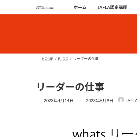
コ
ナ
ホーム
JAFLA認定講座
ン
ビ
テ
ゲ
ン
ー
ツ
シ
へ
ョ
ス
ン
キ
に
HOME
BLOG
リーダーの仕事
ッ
移
プ
動
リーダーの仕事
最
2023年4月14日
2023年5月9日
JAF
終
更
新
日
時
: