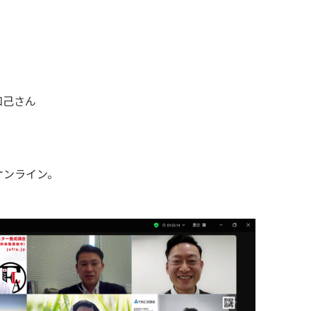
知己さん
オンライン。
！