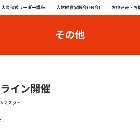
大久保式リーダー講座
人財経営実践会(FN会)
お申込み・お
その他
ンライン開催
FLAマスター
た。