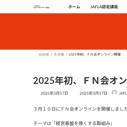
コ
ナ
ホーム
JAFLA認定講座
ン
ビ
テ
ゲ
ン
ー
ツ
シ
へ
ョ
ス
ン
キ
に
HOME
その他
2025年初、ＦＮ会オンライン開催
ッ
移
プ
動
2025年初、ＦＮ会オ
最
2025年3月17日
2025年3月17日
JA
終
更
３月１０日にＦＮ会オンラインを開催しまし
新
日
時
テーマは「経営基盤を強くする取組み」
: